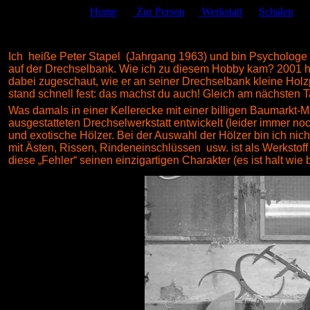
Home
Zur Person
Werkstatt
Schalen
I
ch heiße Peter Stapel (Jahrgang 1963) und bin Psychologe un
auf der Drechselbank. Wie ich zu diesem Hobby kam? 2001 h
dabei zugeschaut, wie er an seiner Drechselbank kleine Holzp
stand schnell fest: das machst du auch! Gleich am nächsten
Was damals in einer Kellerecke mit einer billigen Baumarkt-M
ausgestatteten Drechselwerkstatt entwickelt (leider immer no
und exotische Hölzer. Bei der Auswahl der Hölzer bin ich nich
mit Ästen, Rissen, Rindeneinschlüssen usw. ist als Werkstoff
diese „Fehler“ seinen einzigartigen Charakter (es ist halt wi